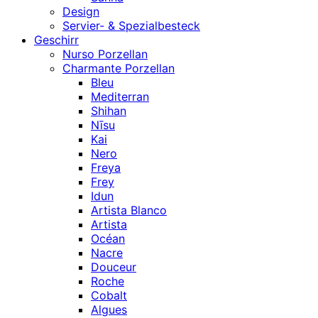
Design
Servier- & Spezialbesteck
Geschirr
Nurso Porzellan
Charmante Porzellan
Bleu
Mediterran
Shihan
Nīsu
Kai
Nero
Freya
Frey
Idun
Artista Blanco
Artista
Océan
Nacre
Douceur
Roche
Cobalt
Algues