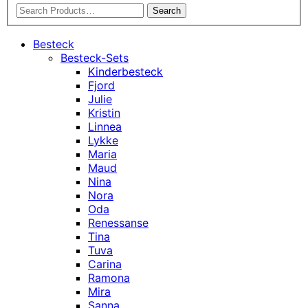
Search
Besteck
Besteck-Sets
Kinderbesteck
Fjord
Julie
Kristin
Linnea
Lykke
Maria
Maud
Nina
Nora
Oda
Renessanse
Tina
Tuva
Carina
Ramona
Mira
Sanna