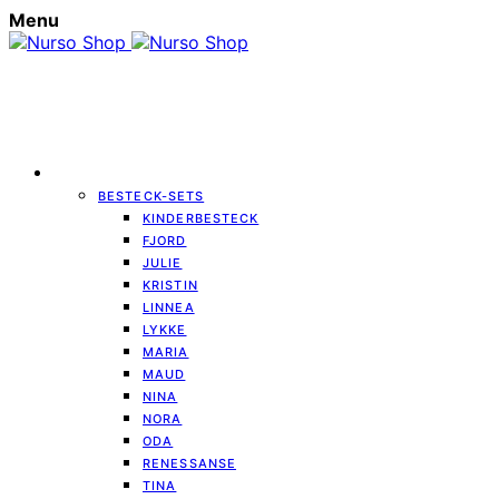
Menu
BESTECK
BESTECK-SETS
KINDERBESTECK
FJORD
JULIE
KRISTIN
LINNEA
LYKKE
MARIA
MAUD
NINA
NORA
ODA
RENESSANSE
TINA