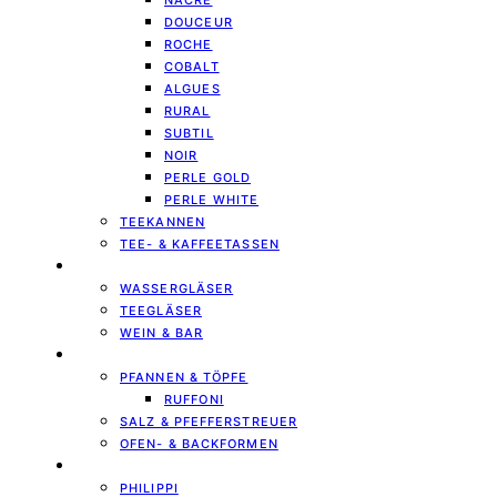
NACRE
DOUCEUR
ROCHE
COBALT
ALGUES
RURAL
SUBTIL
NOIR
PERLE GOLD
PERLE WHITE
TEEKANNEN
TEE- & KAFFEETASSEN
GLÄSER & KARAFFEN
WASSERGLÄSER
TEEGLÄSER
WEIN & BAR
KÜCHE & KOCHEN
PFANNEN & TÖPFE
RUFFONI
SALZ & PFEFFERSTREUER
OFEN- & BACKFORMEN
LIVING & INTERIOR
PHILIPPI