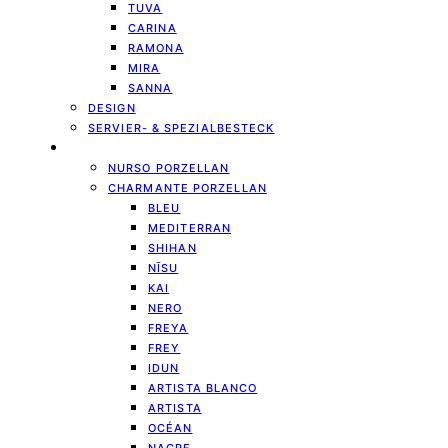
TUVA
CARINA
RAMONA
MIRA
SANNA
DESIGN
SERVIER- & SPEZIALBESTECK
GESCHIRR
NURSO PORZELLAN
CHARMANTE PORZELLAN
BLEU
MEDITERRAN
SHIHAN
NĪSU
KAI
NERO
FREYA
FREY
IDUN
ARTISTA BLANCO
ARTISTA
OCÉAN