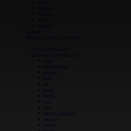
TUVA
CARINA
RAMONA
MIRA
SANNA
DESIGN
SERVIER- & SPEZIALBESTECK
GESCHIRR
NURSO PORZELLAN
CHARMANTE PORZELLAN
BLEU
MEDITERRAN
SHIHAN
NĪSU
KAI
NERO
FREYA
FREY
IDUN
ARTISTA BLANCO
ARTISTA
OCÉAN