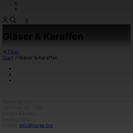
SALE
KONTAKT
0
Gläser & Karaffen
Filter
Start
/
Gläser & Karaffen
Nurso GmbH
Lütticher Str. 206
52064 Aachen
Deutschland
E-Mail:
info@nurso.biz