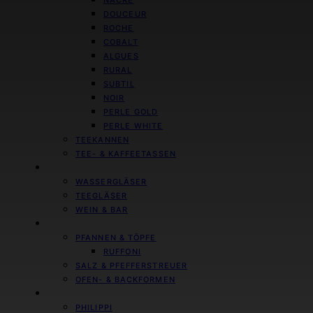
NACRE
DOUCEUR
ROCHE
COBALT
ALGUES
RURAL
SUBTIL
NOIR
PERLE GOLD
PERLE WHITE
TEEKANNEN
TEE- & KAFFEETASSEN
GLÄSER & KARAFFEN
WASSERGLÄSER
TEEGLÄSER
WEIN & BAR
KÜCHE & KOCHEN
PFANNEN & TÖPFE
RUFFONI
SALZ & PFEFFERSTREUER
OFEN- & BACKFORMEN
LIVING & INTERIOR
PHILIPPI