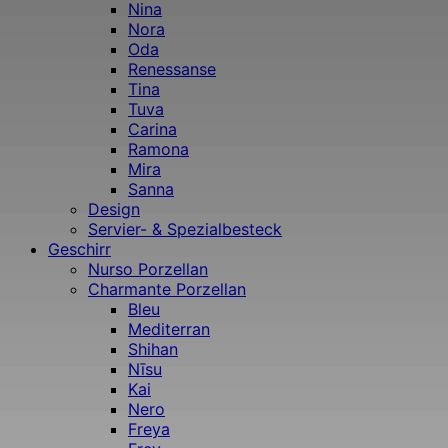
Nina
Nora
Oda
Renessanse
Tina
Tuva
Carina
Ramona
Mira
Sanna
Design
Servier- & Spezialbesteck
Geschirr
Nurso Porzellan
Charmante Porzellan
Bleu
Mediterran
Shihan
Nīsu
Kai
Nero
Freya