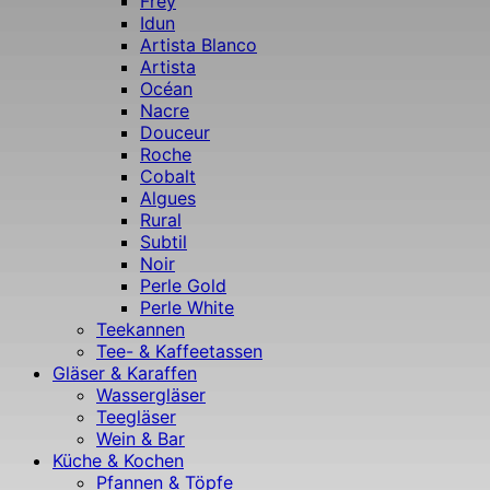
Frey
Idun
Artista Blanco
Artista
Océan
Nacre
Douceur
Roche
Cobalt
Algues
Rural
Subtil
Noir
Perle Gold
Perle White
Teekannen
Tee- & Kaffeetassen
Gläser & Karaffen
Wassergläser
Teegläser
Wein & Bar
Küche & Kochen
Pfannen & Töpfe