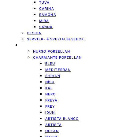
TUVA
CARINA
RAMONA
MIRA
SANNA
DESIGN
SERVIER- & SPEZIALBESTECK
GESCHIRR
NURSO PORZELLAN
CHARMANTE PORZELLAN
BLEU
MEDITERRAN
SHIHAN
NĪSU
KAI
NERO
FREYA
FREY
IDUN
ARTISTA BLANCO
ARTISTA
OCÉAN