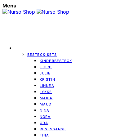
Menu
BESTECK
BESTECK-SETS
KINDERBESTECK
FJORD
JULIE
KRISTIN
LINNEA
LYKKE
MARIA
MAUD
NINA
NORA
ODA
RENESSANSE
TINA