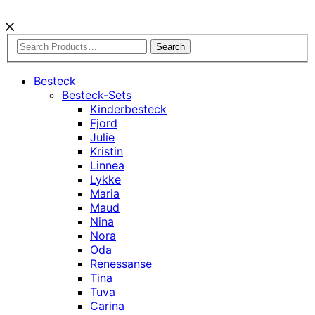
Search
Besteck
Besteck-Sets
Kinderbesteck
Fjord
Julie
Kristin
Linnea
Lykke
Maria
Maud
Nina
Nora
Oda
Renessanse
Tina
Tuva
Carina