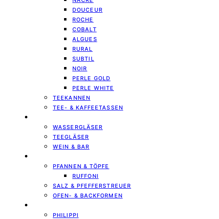
NACRE
DOUCEUR
ROCHE
COBALT
ALGUES
RURAL
SUBTIL
NOIR
PERLE GOLD
PERLE WHITE
TEEKANNEN
TEE- & KAFFEETASSEN
GLÄSER & KARAFFEN
WASSERGLÄSER
TEEGLÄSER
WEIN & BAR
KÜCHE & KOCHEN
PFANNEN & TÖPFE
RUFFONI
SALZ & PFEFFERSTREUER
OFEN- & BACKFORMEN
LIVING & INTERIOR
PHILIPPI