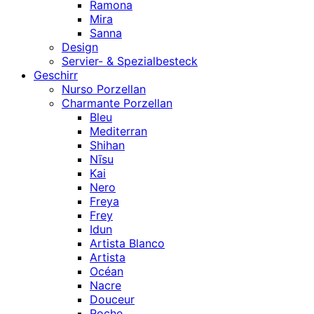
Ramona
Mira
Sanna
Design
Servier- & Spezialbesteck
Geschirr
Nurso Porzellan
Charmante Porzellan
Bleu
Mediterran
Shihan
Nīsu
Kai
Nero
Freya
Frey
Idun
Artista Blanco
Artista
Océan
Nacre
Douceur
Roche