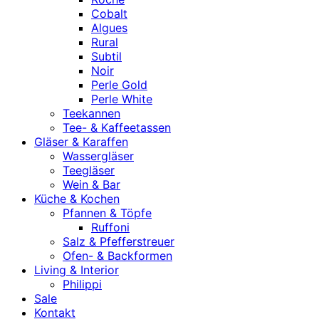
Cobalt
Algues
Rural
Subtil
Noir
Perle Gold
Perle White
Teekannen
Tee- & Kaffeetassen
Gläser & Karaffen
Wassergläser
Teegläser
Wein & Bar
Küche & Kochen
Pfannen & Töpfe
Ruffoni
Salz & Pfefferstreuer
Ofen- & Backformen
Living & Interior
Philippi
Sale
Kontakt