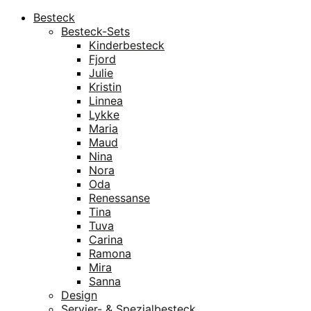
Besteck
Besteck-Sets
Kinderbesteck
Fjord
Julie
Kristin
Linnea
Lykke
Maria
Maud
Nina
Nora
Oda
Renessanse
Tina
Tuva
Carina
Ramona
Mira
Sanna
Design
Servier- & Spezialbesteck