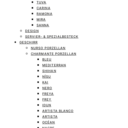
TUVA
CARINA
RAMONA
MIRA
SANNA
DESIGN
SERVIER- & SPEZIALBESTECK
GESCHIRR
NURSO PORZELLAN
CHARMANTE PORZELLAN
BLEU
MEDITERRAN
SHIHAN
NĪSU
KAI
NERO
FREYA
FREY
IDUN
ARTISTA BLANCO
ARTISTA
OCÉAN