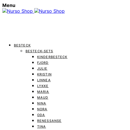
Menu
BESTECK
BESTECK-SETS
KINDERBESTECK
FJORD
JULIE
KRISTIN
LINNEA
LYKKE
MARIA
MAUD
NINA
NORA
ODA
RENESSANSE
TINA