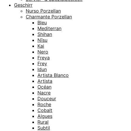
Geschirr
Nurso Porzellan
Charmante Porzellan
Bleu
Mediterran
Shihan
Nīsu
Kai
Nero
Freya
Frey
Idun
Artista Blanco
Artista
Océan
Nacre
Douceur
Roche
Cobalt
Algues
Rural
Subtil