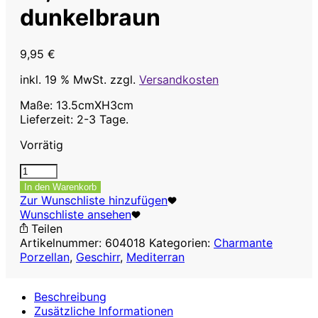
dunkelbraun
9,95
€
inkl. 19 % MwSt.
zzgl.
Versandkosten
Maße: 13.5cmXH3cm
Lieferzeit: 2-3 Tage.
Vorrätig
Creme
Brulee
In den Warenkorb
Teller
Zur Wunschliste hinzufügen
13,5cmXH3cm
Wunschliste ansehen
dunkelbraun
Teilen
Menge
Artikelnummer:
604018
Kategorien:
Charmante
Porzellan
,
Geschirr
,
Mediterran
Beschreibung
Zusätzliche Informationen