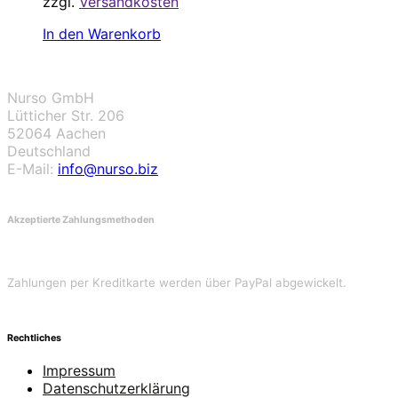
zzgl.
Versandkosten
In den Warenkorb
Nurso GmbH
Lütticher Str. 206
52064 Aachen
Deutschland
E-Mail:
info@nurso.biz
Akzeptierte Zahlungsmethoden
Zahlungen per Kreditkarte werden über PayPal abgewickelt.
Rechtliches
Impressum
Datenschutzerklärung