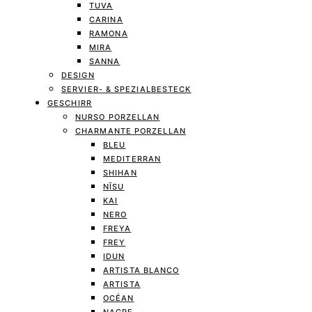
TUVA
CARINA
RAMONA
MIRA
SANNA
DESIGN
SERVIER- & SPEZIALBESTECK
GESCHIRR
NURSO PORZELLAN
CHARMANTE PORZELLAN
BLEU
MEDITERRAN
SHIHAN
NĪSU
KAI
NERO
FREYA
FREY
IDUN
ARTISTA BLANCO
ARTISTA
OCÉAN