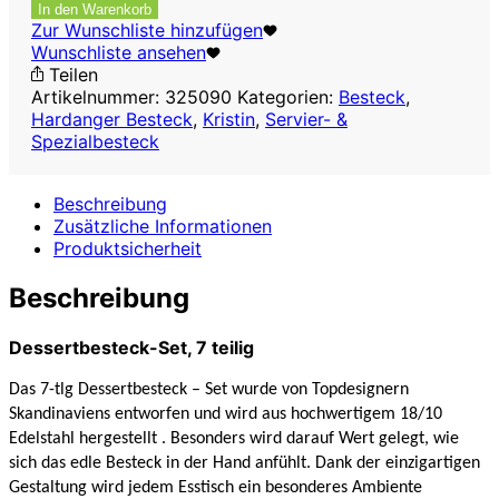
Set,
In den Warenkorb
7
Zur Wunschliste hinzufügen
teilig
Wunschliste ansehen
Menge
Teilen
Artikelnummer:
325090
Kategorien:
Besteck
,
Hardanger Besteck
,
Kristin
,
Servier- &
Spezialbesteck
Beschreibung
Zusätzliche Informationen
Produktsicherheit
Beschreibung
Dessertbesteck-Set, 7 teilig
Das 7-tlg Dessertbesteck – Set wurde von Topdesignern
Skandinaviens entworfen und wird aus hochwertigem 18/10
Edelstahl hergestellt . Besonders wird darauf Wert gelegt, wie
sich das edle Besteck in der Hand anfühlt. Dank der einzigartigen
Gestaltung wird jedem Esstisch ein besonderes Ambiente