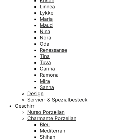
Kristin
Linnea
Lykke
Maria
Maud
Nina
Nora
Oda
Renessanse
Tina
Tuva
Carina
Ramona
Mira
Sanna
Design
Servier- & Spezialbesteck
Geschirr
Nurso Porzellan
Charmante Porzellan
Bleu
Mediterran
Shihan