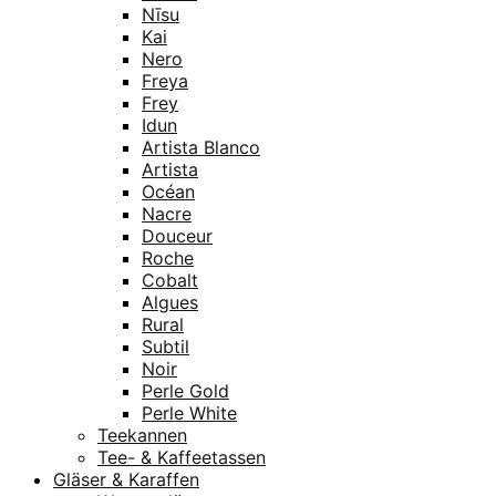
Nīsu
Kai
Nero
Freya
Frey
Idun
Artista Blanco
Artista
Océan
Nacre
Douceur
Roche
Cobalt
Algues
Rural
Subtil
Noir
Perle Gold
Perle White
Teekannen
Tee- & Kaffeetassen
Gläser & Karaffen