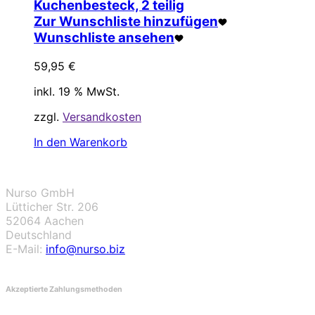
Kuchenbesteck, 2 teilig
Zur Wunschliste hinzufügen
Wunschliste ansehen
59,95
€
inkl. 19 % MwSt.
zzgl.
Versandkosten
In den Warenkorb
Nurso GmbH
Lütticher Str. 206
52064 Aachen
Deutschland
E-Mail:
info@nurso.biz
Akzeptierte Zahlungsmethoden