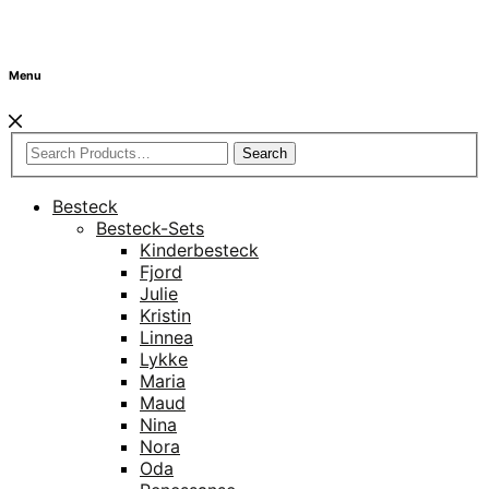
Menu
Search
Besteck
Besteck-Sets
Kinderbesteck
Fjord
Julie
Kristin
Linnea
Lykke
Maria
Maud
Nina
Nora
Oda