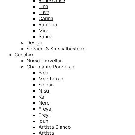
Renessanse
Tina
Tuva
Carina
Ramona
Mira
Sanna
Design
Servier- & Spezialbesteck
Geschirr
Nurso Porzellan
Charmante Porzellan
Bleu
Mediterran
Shihan
Nīsu
Kai
Nero
Freya
Frey
Idun
Artista Blanco
Artista