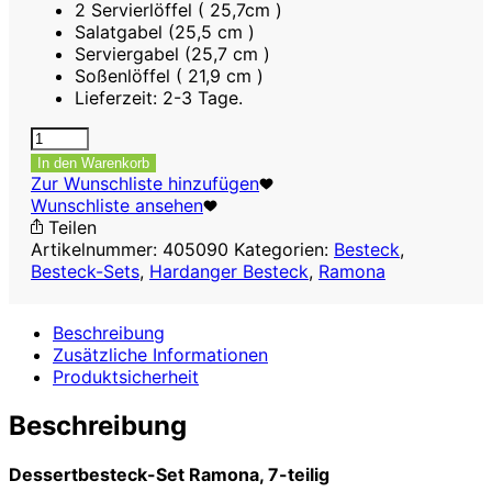
2 Servierlöffel ( 25,7cm )
Salatgabel (25,5 cm )
Serviergabel (25,7 cm )
Soßenlöffel ( 21,9 cm )
Lieferzeit: 2-3 Tage.
Dessertbesteck-
Set
In den Warenkorb
Ramona,
Zur Wunschliste hinzufügen
7-
Wunschliste ansehen
teilig
Teilen
Menge
Artikelnummer:
405090
Kategorien:
Besteck
,
Besteck-Sets
,
Hardanger Besteck
,
Ramona
Beschreibung
Zusätzliche Informationen
Produktsicherheit
Beschreibung
Dessertbesteck-Set Ramona, 7-teilig