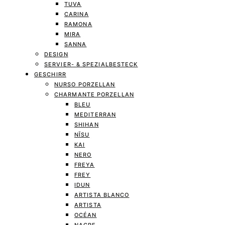
TUVA
CARINA
RAMONA
MIRA
SANNA
DESIGN
SERVIER- & SPEZIALBESTECK
GESCHIRR
NURSO PORZELLAN
CHARMANTE PORZELLAN
BLEU
MEDITERRAN
SHIHAN
NĪSU
KAI
NERO
FREYA
FREY
IDUN
ARTISTA BLANCO
ARTISTA
OCÉAN