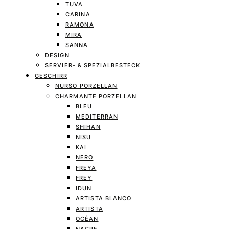
TUVA
CARINA
RAMONA
MIRA
SANNA
DESIGN
SERVIER- & SPEZIALBESTECK
GESCHIRR
NURSO PORZELLAN
CHARMANTE PORZELLAN
BLEU
MEDITERRAN
SHIHAN
NĪSU
KAI
NERO
FREYA
FREY
IDUN
ARTISTA BLANCO
ARTISTA
OCÉAN