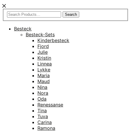
Search
Besteck
Besteck-Sets
Kinderbesteck
Fjord
Julie
Kristin
Linnea
Lykke
Maria
Maud
Nina
Nora
Oda
Renessanse
Tina
Tuva
Carina
Ramona