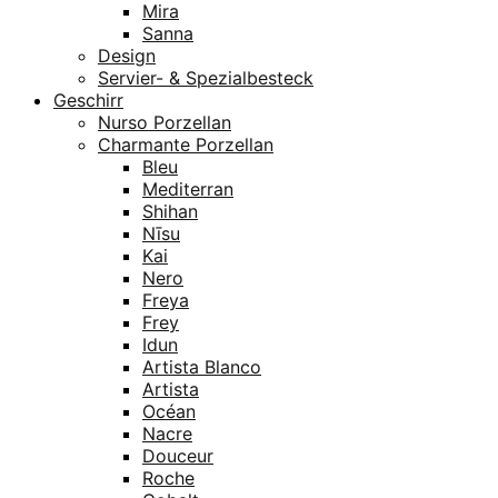
Mira
Sanna
Design
Servier- & Spezialbesteck
Geschirr
Nurso Porzellan
Charmante Porzellan
Bleu
Mediterran
Shihan
Nīsu
Kai
Nero
Freya
Frey
Idun
Artista Blanco
Artista
Océan
Nacre
Douceur
Roche