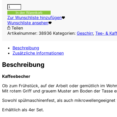
Kaffeebecher
aus
In den Warenkorb
Porzellan,
Zur Wunschliste hinzufügen
roter
Wunschliste ansehen
Griff
Teilen
420
Artikelnummer:
38936
Kategorien:
Geschirr
,
Tee- & Kaf
ml
Menge
Beschreibung
Zusätzliche Informationen
Beschreibung
Kaffeebecher
Ob zum Frühstück, auf der Arbeit oder gemütlich im Wohnz
Mit rotem Griff und grauem Muster am Boden der Tasse en
Sowohl spülmaschinenfest, als auch mikrowellengeeignet 
Erhältlich als 4er Set.