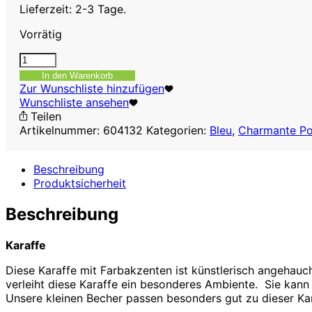
Lieferzeit: 2-3 Tage.
Vorrätig
Kleine
Karaffe,
In den Warenkorb
200
Zur Wunschliste hinzufügen
ml
Wunschliste ansehen
Menge
Teilen
Artikelnummer:
604132
Kategorien:
Bleu
,
Charmante Po
Beschreibung
Produktsicherheit
Beschreibung
Karaffe
Diese Karaffe mit Farbakzenten ist künstlerisch angehauch
verleiht diese Karaffe ein besonderes Ambiente. Sie kann 
Unsere kleinen Becher passen besonders gut zu dieser Kar