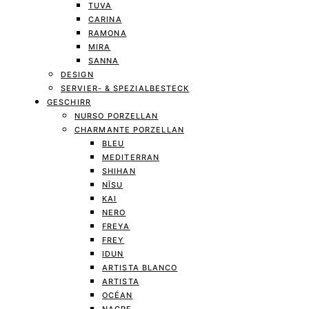
TUVA
CARINA
RAMONA
MIRA
SANNA
DESIGN
SERVIER- & SPEZIALBESTECK
GESCHIRR
NURSO PORZELLAN
CHARMANTE PORZELLAN
BLEU
MEDITERRAN
SHIHAN
NĪSU
KAI
NERO
FREYA
FREY
IDUN
ARTISTA BLANCO
ARTISTA
OCÉAN