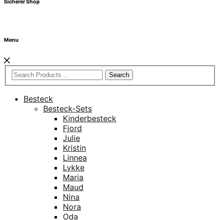
Sicherer Shop
Menu
Search
Besteck
Besteck-Sets
Kinderbesteck
Fjord
Julie
Kristin
Linnea
Lykke
Maria
Maud
Nina
Nora
Oda