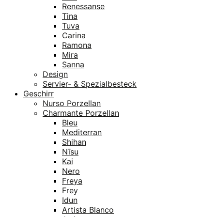
Renessanse
Tina
Tuva
Carina
Ramona
Mira
Sanna
Design
Servier- & Spezialbesteck
Geschirr
Nurso Porzellan
Charmante Porzellan
Bleu
Mediterran
Shihan
Nīsu
Kai
Nero
Freya
Frey
Idun
Artista Blanco