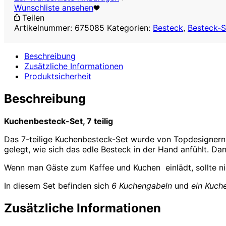
,
Wunschliste ansehen
7
Teilen
teilig
Artikelnummer:
675085
Kategorien:
Besteck
,
Besteck-S
Menge
Beschreibung
Zusätzliche Informationen
Produktsicherheit
Beschreibung
Kuchenbesteck-Set, 7 teilig
Das 7-teilige Kuchenbesteck-Set wurde von Topdesignern 
gelegt, wie sich das edle Besteck in der Hand anfühlt. Da
Wenn man Gäste zum Kaffee und Kuchen einlädt, sollte ni
In diesem Set befinden sich
6 Kuchengabeln
und
ein Kuch
Zusätzliche Informationen