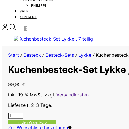
PHILIPPI
SALE
KONTAKT
0
Start
/
Besteck
/
Besteck-Sets
/
Lykke
/
Kuchenbesteck-S
Kuchenbesteck-Set Lykke , 
99,95
€
inkl. 19 % MwSt.
zzgl.
Versandkosten
Lieferzeit: 2-3 Tage.
Kuchenbesteck-
Set
In den Warenkorb
Lykke
Zur Wunschliste hinzufügen