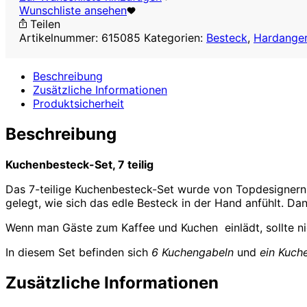
,
Wunschliste ansehen
7
Teilen
teilig
Artikelnummer:
615085
Kategorien:
Besteck
,
Hardanger
Menge
Beschreibung
Zusätzliche Informationen
Produktsicherheit
Beschreibung
Kuchenbesteck-Set, 7 teilig
Das 7-teilige Kuchenbesteck-Set wurde von Topdesignern 
gelegt, wie sich das edle Besteck in der Hand anfühlt. Da
Wenn man Gäste zum Kaffee und Kuchen einlädt, sollte ni
In diesem Set befinden sich
6 Kuchengabeln
und
ein Kuch
Zusätzliche Informationen