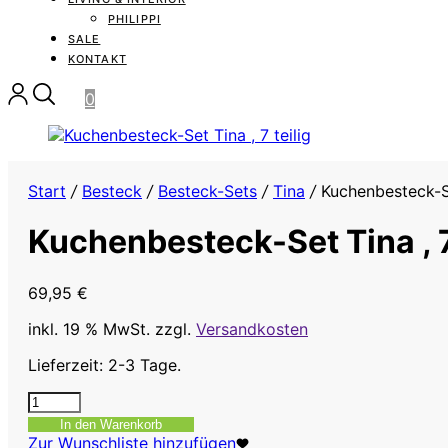
PHILIPPI
SALE
KONTAKT
0
Start
/
Besteck
/
Besteck-Sets
/
Tina
/
Kuchenbesteck-Set
Kuchenbesteck-Set Tina , 7
69,95
€
inkl. 19 % MwSt.
zzgl.
Versandkosten
Lieferzeit: 2-3 Tage.
Kuchenbesteck-
Set
In den Warenkorb
Tina
Zur Wunschliste hinzufügen