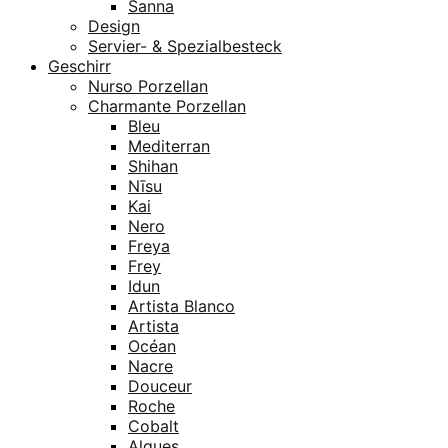
Sanna
Design
Servier- & Spezialbesteck
Geschirr
Nurso Porzellan
Charmante Porzellan
Bleu
Mediterran
Shihan
Nīsu
Kai
Nero
Freya
Frey
Idun
Artista Blanco
Artista
Océan
Nacre
Douceur
Roche
Cobalt
Algues