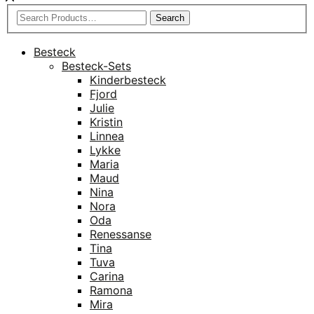
Search
Besteck
Besteck-Sets
Kinderbesteck
Fjord
Julie
Kristin
Linnea
Lykke
Maria
Maud
Nina
Nora
Oda
Renessanse
Tina
Tuva
Carina
Ramona
Mira