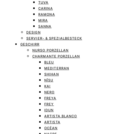
TUVA
CARINA
RAMONA
MIRA
SANNA
DESIGN
SERVIER- & SPEZIALBESTECK
GESCHIRR
NURSO PORZELLAN
CHARMANTE PORZELLAN
BLEU
MEDITERRAN
SHIHAN
NĪSU
KAI
NERO
FREYA
FREY
IDUN
ARTISTA BLANCO
ARTISTA
OCÉAN