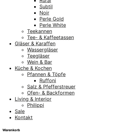
Rural
Subtil
Noir
Perle Gold
Perle White
Teekannen
Tee- & Kaffeetassen
Gläser & Karaffen
Wassergläser
Teegläser
Wein & Bar
Küche & Kochen
Pfannen & Töpfe
Ruffoni
Salz & Pfefferstreuer
Ofen- & Backformen
Living & Interior
Philippi
Sale
Kontakt
Warenkorb