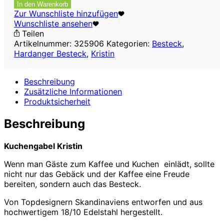
Kuchengabel-
In den Warenkorb
Set,
Zur Wunschliste hinzufügen
4-
Wunschliste ansehen
teilig
Teilen
Menge
Artikelnummer:
325906
Kategorien:
Besteck
,
Hardanger Besteck
,
Kristin
Beschreibung
Zusätzliche Informationen
Produktsicherheit
Beschreibung
Kuchengabel Kristin
Wenn man Gäste zum Kaffee und Kuchen einlädt, sollte
nicht nur das Gebäck und der Kaffee eine Freude
bereiten, sondern auch das Besteck.
Von Topdesignern Skandinaviens entworfen und aus
hochwertigem 18/10 Edelstahl hergestellt.