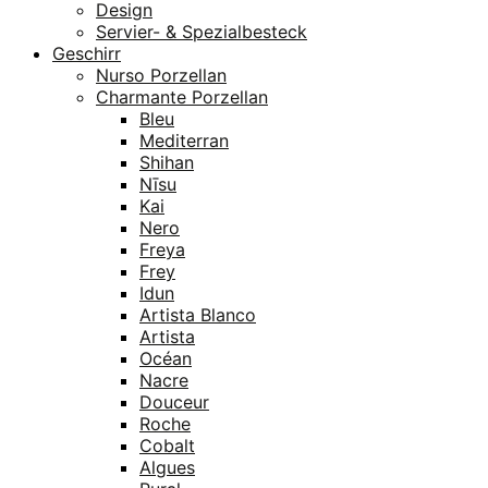
Design
Servier- & Spezialbesteck
Geschirr
Nurso Porzellan
Charmante Porzellan
Bleu
Mediterran
Shihan
Nīsu
Kai
Nero
Freya
Frey
Idun
Artista Blanco
Artista
Océan
Nacre
Douceur
Roche
Cobalt
Algues