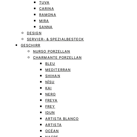
TUVA
CARINA
RAMONA
MIRA
SANNA
DESIGN
SERVIER- & SPEZIALBESTECK
GESCHIRR
NURSO PORZELLAN
CHARMANTE PORZELLAN
BLEU
MEDITERRAN
SHIHAN
NĪSU
KAI
NERO
FREYA
FREY
IDUN
ARTISTA BLANCO
ARTISTA
OCÉAN