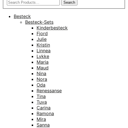
Search
Besteck
Besteck-Sets
Kinderbesteck
Fjord
Julie
Kristin
Linnea
Lykke
Maria
Maud
Nina
Nora
Oda
Renessanse
Tina
Tuva
Carina
Ramona
Mira
Sanna