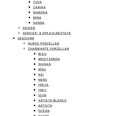
TUVA
CARINA
RAMONA
MIRA
SANNA
DESIGN
SERVIER- & SPEZIALBESTECK
GESCHIRR
NURSO PORZELLAN
CHARMANTE PORZELLAN
BLEU
MEDITERRAN
SHIHAN
NĪSU
KAI
NERO
FREYA
FREY
IDUN
ARTISTA BLANCO
ARTISTA
OCÉAN