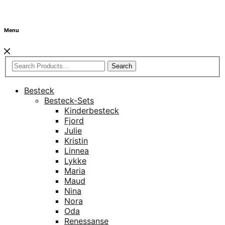
Menu
Search
Besteck
Besteck-Sets
Kinderbesteck
Fjord
Julie
Kristin
Linnea
Lykke
Maria
Maud
Nina
Nora
Oda
Renessanse