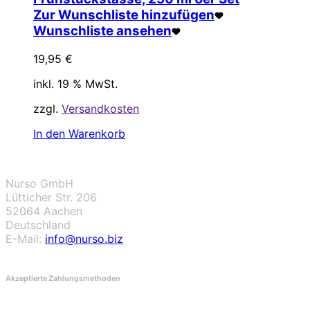
Zur Wunschliste hinzufügen
Wunschliste ansehen
19,95
€
inkl. 19 % MwSt.
zzgl.
Versandkosten
In den Warenkorb
Nurso GmbH
Lütticher Str. 206
52064 Aachen
Deutschland
E-Mail:
info@nurso.biz
Akzeptierte Zahlungsmethoden