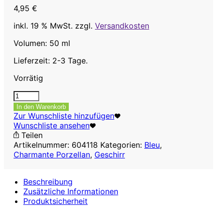
4,95
€
inkl. 19 % MwSt.
zzgl.
Versandkosten
Volumen: 50 ml
Lieferzeit: 2-3 Tage.
Vorrätig
Milchkännchen,
50ml,
In den Warenkorb
1Stück
Zur Wunschliste hinzufügen
Menge
Wunschliste ansehen
Teilen
Artikelnummer:
604118
Kategorien:
Bleu
,
Charmante Porzellan
,
Geschirr
Beschreibung
Zusätzliche Informationen
Produktsicherheit