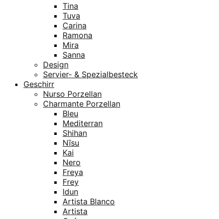
Tina
Tuva
Carina
Ramona
Mira
Sanna
Design
Servier- & Spezialbesteck
Geschirr
Nurso Porzellan
Charmante Porzellan
Bleu
Mediterran
Shihan
Nīsu
Kai
Nero
Freya
Frey
Idun
Artista Blanco
Artista