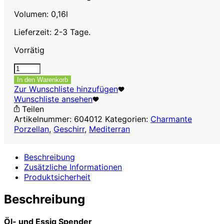
Volumen: 0,16l
Lieferzeit: 2-3 Tage.
Vorrätig
Öl-
und
In den Warenkorb
Essig
Zur Wunschliste hinzufügen
Spender/
Wunschliste ansehen
Flasche/
Teilen
Karaffe
Artikelnummer:
604012
Kategorien:
Charmante
Set
Porzellan
,
Geschirr
,
Mediterran
0,16L
metallic
Beschreibung
Menge
Zusätzliche Informationen
Produktsicherheit
Beschreibung
Öl- und Essig Spender