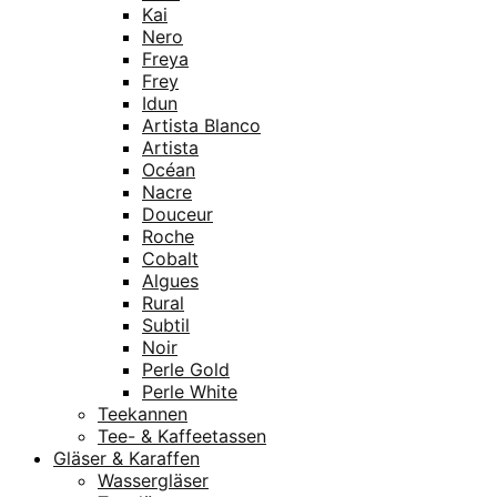
Kai
Nero
Freya
Frey
Idun
Artista Blanco
Artista
Océan
Nacre
Douceur
Roche
Cobalt
Algues
Rural
Subtil
Noir
Perle Gold
Perle White
Teekannen
Tee- & Kaffeetassen
Gläser & Karaffen
Wassergläser