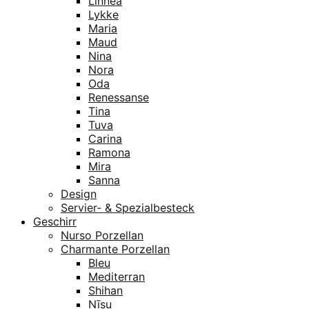
Linnea
Lykke
Maria
Maud
Nina
Nora
Oda
Renessanse
Tina
Tuva
Carina
Ramona
Mira
Sanna
Design
Servier- & Spezialbesteck
Geschirr
Nurso Porzellan
Charmante Porzellan
Bleu
Mediterran
Shihan
Nīsu