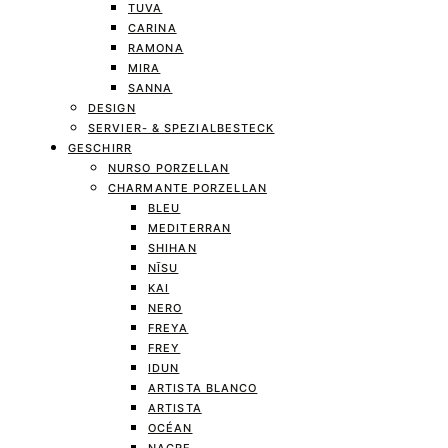
TUVA
CARINA
RAMONA
MIRA
SANNA
DESIGN
SERVIER- & SPEZIALBESTECK
GESCHIRR
NURSO PORZELLAN
CHARMANTE PORZELLAN
BLEU
MEDITERRAN
SHIHAN
NĪSU
KAI
NERO
FREYA
FREY
IDUN
ARTISTA BLANCO
ARTISTA
OCÉAN