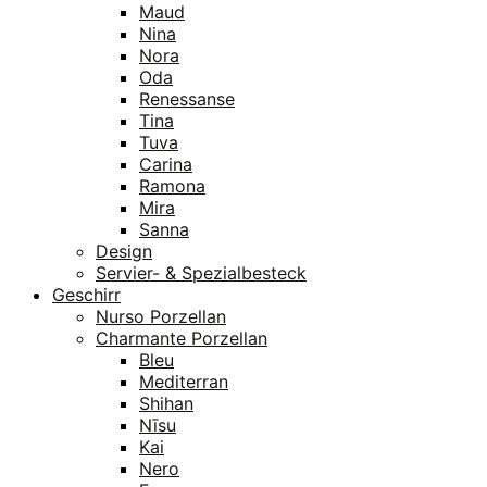
Maud
Nina
Nora
Oda
Renessanse
Tina
Tuva
Carina
Ramona
Mira
Sanna
Design
Servier- & Spezialbesteck
Geschirr
Nurso Porzellan
Charmante Porzellan
Bleu
Mediterran
Shihan
Nīsu
Kai
Nero