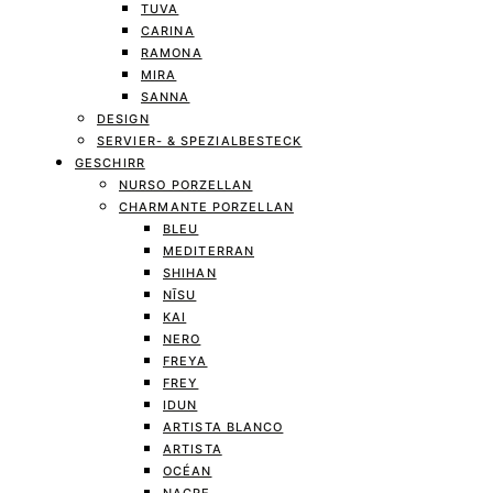
TUVA
CARINA
RAMONA
MIRA
SANNA
DESIGN
SERVIER- & SPEZIALBESTECK
GESCHIRR
NURSO PORZELLAN
CHARMANTE PORZELLAN
BLEU
MEDITERRAN
SHIHAN
NĪSU
KAI
NERO
FREYA
FREY
IDUN
ARTISTA BLANCO
ARTISTA
OCÉAN