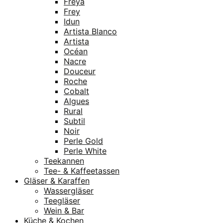
Freya
Frey
Idun
Artista Blanco
Artista
Océan
Nacre
Douceur
Roche
Cobalt
Algues
Rural
Subtil
Noir
Perle Gold
Perle White
Teekannen
Tee- & Kaffeetassen
Gläser & Karaffen
Wassergläser
Teegläser
Wein & Bar
Küche & Kochen