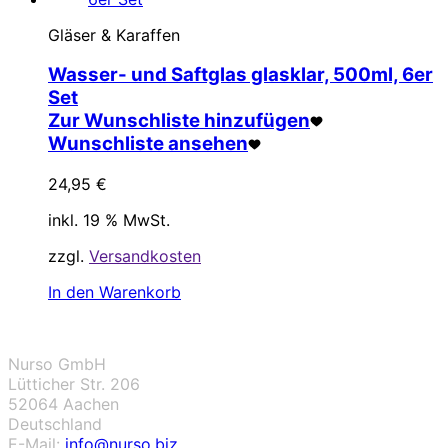
Gläser & Karaffen
Wasser- und Saftglas glasklar, 500ml, 6er
Set
Zur Wunschliste hinzufügen
Wunschliste ansehen
24,95
€
inkl. 19 % MwSt.
zzgl.
Versandkosten
In den Warenkorb
Nurso GmbH
Lütticher Str. 206
52064 Aachen
Deutschland
E-Mail:
info@nurso.biz