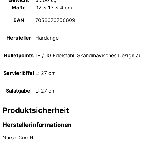
Maße
32 × 13 × 4 cm
EAN
7058676750609
Hersteller
Hardanger
Bulletpoints
18 / 10 Edelstahl, Skandinavisches Design a
Servierlöffel
L: 27 cm
Salatgabel
L: 27 cm
Produktsicherheit
Herstellerinformationen
Nurso GmbH