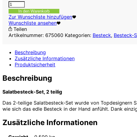
Salatbesteck-
Set
In den Warenkorb
Lykke,
Zur Wunschliste hinzufügen
2
Wunschliste ansehen
teilig
Teilen
Menge
Artikelnummer:
675060
Kategorien:
Besteck
,
Besteck-S
Beschreibung
Zusätzliche Informationen
Produktsicherheit
Beschreibung
Salatbesteck-Set, 2 teilig
Das 2-teilige Salatbesteck-Set wurde von Topdesignern S
wie sich das edle Besteck in der Hand anfühlt. Dank einz
Zusätzliche Informationen
Gewicht
0,500 kg