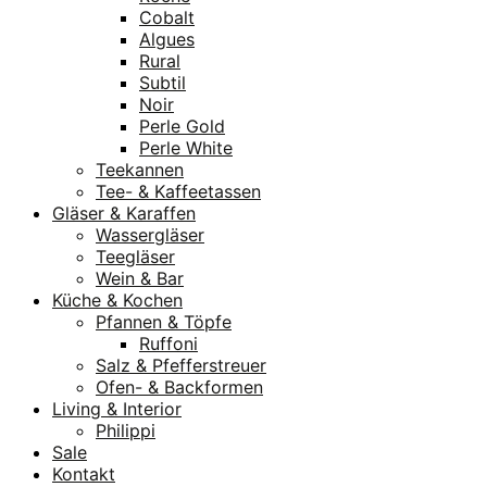
Cobalt
Algues
Rural
Subtil
Noir
Perle Gold
Perle White
Teekannen
Tee- & Kaffeetassen
Gläser & Karaffen
Wassergläser
Teegläser
Wein & Bar
Küche & Kochen
Pfannen & Töpfe
Ruffoni
Salz & Pfefferstreuer
Ofen- & Backformen
Living & Interior
Philippi
Sale
Kontakt