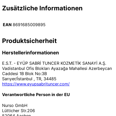
Zusätzliche Informationen
EAN
8691685009895
Produktsicherheit
Herstellerinformationen
E.S.T. - EYÜP SABRİ TUNCER KOZMETİK SANAYİ A.Ş.
Vadistanbul Ofis Blokları Ayazağa Mahallesi Azerbeycan
Caddesi 1B Blok No:3B
Sarıyer/İstanbul , TR, 34485
https://www.eyupsabrituncer.com/
Verantwortliche Person in der EU
Nurso GmbH
Lütticher Str.206
52064 Aachen