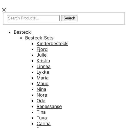
Search
Besteck
Besteck-Sets
Kinderbesteck
Fjord
Julie
Kristin
Linnea
Lykke
Maria
Maud
Nina
Nora
Oda
Renessanse
Tina
Tuva
Carina