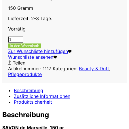
150 Gramm
Lieferzeit: 2-3 Tage.
Vorrätig
SAVON
de
In den Warenkorb
Marseille,
Zur Wunschliste hinzufügen
100%
Wunschliste ansehen
natürliche
Teilen
Seife-
Artikelnummer:
1117
Kategorien:
Beauty & Duft
,
Milch
Pflegeprodukte
&
Honig,
Beschreibung
150
Zusätzliche Informationen
gr
Produktsicherheit
Menge
Beschreibung
SAVON de Marseille, 150 gr