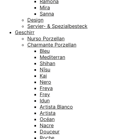
Ramona
Mira
Sanna
Design
Servier- & Spezialbesteck
Geschirr
Nurso Porzellan
Charmante Porzellan
Bleu
Mediterran
Shihan
Nīsu
Kai
Nero
Freya
Frey
Idun
Artista Blanco
Artista
Océan
Nacre
Douceur
Roche