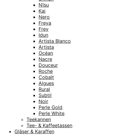
Nīsu
Kai
Nero
Freya
Frey
Idun
Artista Blanco
Artista
Océan
Nacre
Douceur
Roche
Cobalt
Algues
Rural
Subtil
Noir
Perle Gold
Perle White
Teekannen
Tee- & Kaffeetassen
Gläser & Karaffen