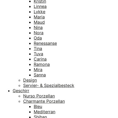
Kristin
Linnea
Lykke
Maria
Maud
Nina
Nora
Oda
Renessanse
Tina
Tuva
Carina
Ramona
Mira
Sanna
Design
Servier- & Spezialbesteck
Geschirr
Nurso Porzellan
Charmante Porzellan
Bleu
Mediterran
Shihan