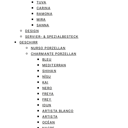
TUVA
CARINA
RAMONA
MIRA
SANNA
DESIGN
SERVIER- & SPEZIALBESTECK
GESCHIRR
NURSO PORZELLAN
CHARMANTE PORZELLAN
BLEU
MEDITERRAN
SHIHAN
NĪSU
KAI
NERO
FREYA
FREY
IDUN
ARTISTA BLANCO
ARTISTA
OCÉAN