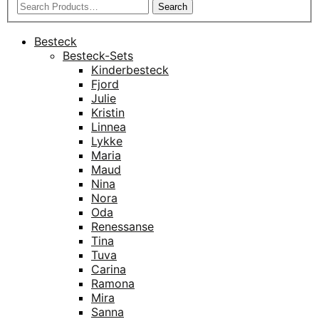
Search
Besteck
Besteck-Sets
Kinderbesteck
Fjord
Julie
Kristin
Linnea
Lykke
Maria
Maud
Nina
Nora
Oda
Renessanse
Tina
Tuva
Carina
Ramona
Mira
Sanna