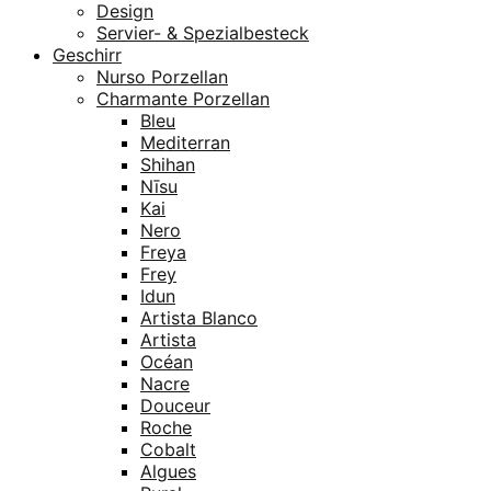
Design
Servier- & Spezialbesteck
Geschirr
Nurso Porzellan
Charmante Porzellan
Bleu
Mediterran
Shihan
Nīsu
Kai
Nero
Freya
Frey
Idun
Artista Blanco
Artista
Océan
Nacre
Douceur
Roche
Cobalt
Algues