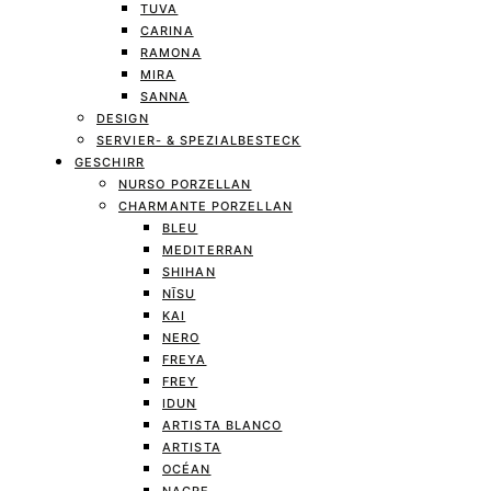
TUVA
CARINA
RAMONA
MIRA
SANNA
DESIGN
SERVIER- & SPEZIALBESTECK
GESCHIRR
NURSO PORZELLAN
CHARMANTE PORZELLAN
BLEU
MEDITERRAN
SHIHAN
NĪSU
KAI
NERO
FREYA
FREY
IDUN
ARTISTA BLANCO
ARTISTA
OCÉAN