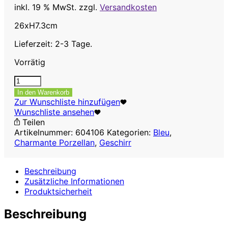
inkl. 19 % MwSt.
zzgl.
Versandkosten
26xH7.3cm
Lieferzeit: 2-3 Tage.
Vorrätig
Schüssel,
26
In den Warenkorb
x
Zur Wunschliste hinzufügen
H7.3
Wunschliste ansehen
cm
Teilen
Menge
Artikelnummer:
604106
Kategorien:
Bleu
,
Charmante Porzellan
,
Geschirr
Beschreibung
Zusätzliche Informationen
Produktsicherheit
Beschreibung