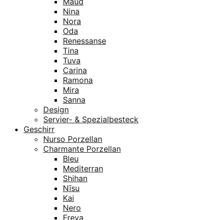
Maud
Nina
Nora
Oda
Renessanse
Tina
Tuva
Carina
Ramona
Mira
Sanna
Design
Servier- & Spezialbesteck
Geschirr
Nurso Porzellan
Charmante Porzellan
Bleu
Mediterran
Shihan
Nīsu
Kai
Nero
Freya