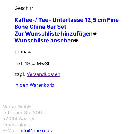
Geschirr
Kaffee-/ Tee- Untertasse 12,5 cm Fine
Bone China 6er Set
Zur Wunschliste hinzufügen
Wunschliste ansehen
19,95
€
inkl. 19 % MwSt.
zzgl.
Versandkosten
In den Warenkorb
Nurso GmbH
Lütticher Str. 206
52064 Aachen
Deutschland
E-Mail:
info@nurso.biz