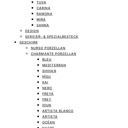
TUVA
CARINA
RAMONA
MIRA
SANNA
DESIGN
SERVIER- & SPEZIALBESTECK
GESCHIRR
NURSO PORZELLAN
CHARMANTE PORZELLAN
BLEU
MEDITERRAN
SHIHAN
NĪSU
KAI
NERO
FREYA
FREY
IDUN
ARTISTA BLANCO
ARTISTA
OCÉAN