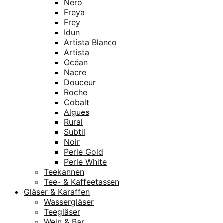
Nero
Freya
Frey
Idun
Artista Blanco
Artista
Océan
Nacre
Douceur
Roche
Cobalt
Algues
Rural
Subtil
Noir
Perle Gold
Perle White
Teekannen
Tee- & Kaffeetassen
Gläser & Karaffen
Wassergläser
Teegläser
Wein & Bar