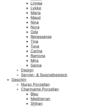
Linnea
Lykke
Maria
Maud
Nina
Nora
Oda
Renessanse
Tina
Tuva
Carina
Ramona
Mira
Sanna
Design
Servier- & Spezialbesteck
Geschirr
Nurso Porzellan
Charmante Porzellan
Bleu
Mediterran
Shihan