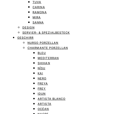
TUVA
CARINA
RAMONA
MIRA
SANNA
DESIGN
SERVIER- & SPEZIALBESTECK
GESCHIRR
NURSO PORZELLAN
CHARMANTE PORZELLAN
BLEU
MEDITERRAN
SHIHAN
NĪSU
KAI
NERO
FREYA
FREY
IDUN
ARTISTA BLANCO
ARTISTA
OCÉAN