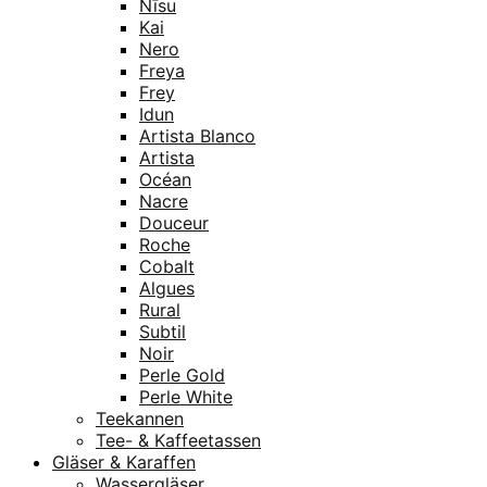
Nīsu
Kai
Nero
Freya
Frey
Idun
Artista Blanco
Artista
Océan
Nacre
Douceur
Roche
Cobalt
Algues
Rural
Subtil
Noir
Perle Gold
Perle White
Teekannen
Tee- & Kaffeetassen
Gläser & Karaffen
Wassergläser