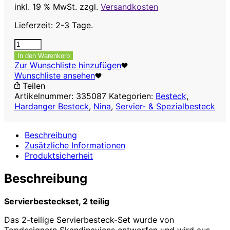
inkl. 19 % MwSt.
zzgl.
Versandkosten
Lieferzeit: 2-3 Tage.
Servierbesteck-
Set
In den Warenkorb
,
Zur Wunschliste hinzufügen
2
Wunschliste ansehen
teilig
Teilen
Menge
Artikelnummer:
335087
Kategorien:
Besteck
,
Hardanger Besteck
,
Nina
,
Servier- & Spezialbesteck
Beschreibung
Zusätzliche Informationen
Produktsicherheit
Beschreibung
Servierbesteckset, 2 teilig
Das 2-teilige Servierbesteck-Set wurde von
Topdesignern Skandinaviens entworfen und wird aus