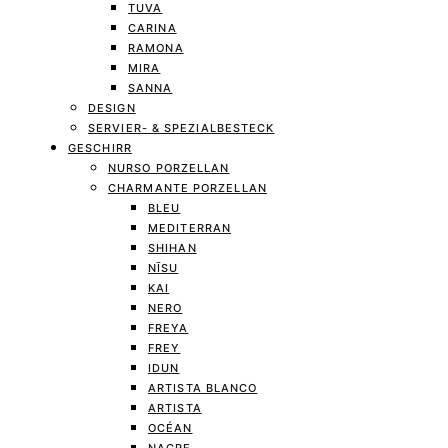
TUVA
CARINA
RAMONA
MIRA
SANNA
DESIGN
SERVIER- & SPEZIALBESTECK
GESCHIRR
NURSO PORZELLAN
CHARMANTE PORZELLAN
BLEU
MEDITERRAN
SHIHAN
NĪSU
KAI
NERO
FREYA
FREY
IDUN
ARTISTA BLANCO
ARTISTA
OCÉAN