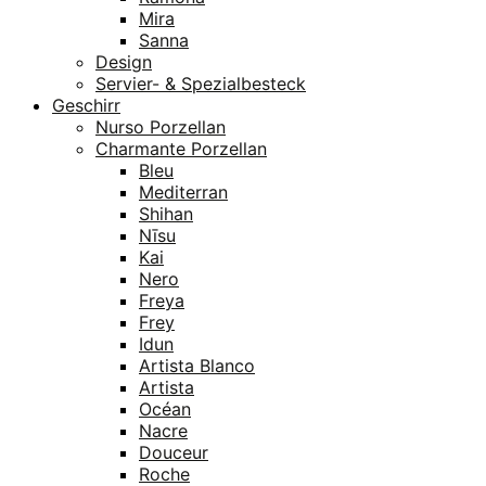
Mira
Sanna
Design
Servier- & Spezialbesteck
Geschirr
Nurso Porzellan
Charmante Porzellan
Bleu
Mediterran
Shihan
Nīsu
Kai
Nero
Freya
Frey
Idun
Artista Blanco
Artista
Océan
Nacre
Douceur
Roche