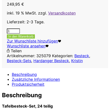
249,95
€
inkl. 19 % MwSt.
zzgl.
Versandkosten
Lieferzeit: 2-3 Tage.
Tafelbesteck-
Set
In den Warenkorb
Kristin,
Zur Wunschliste hinzufügen
24-
Wunschliste ansehen
teilig
Teilen
Menge
Artikelnummer:
325079
Kategorien:
Besteck
,
Besteck-Sets
,
Hardanger Besteck
,
Kristin
Beschreibung
Zusätzliche Informationen
Produktsicherheit
Beschreibung
Tafelbesteck-Set, 24 teilig