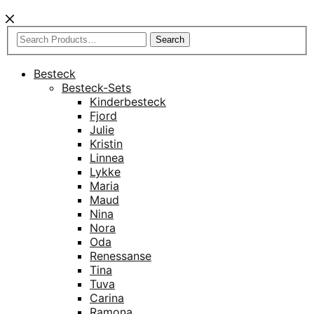
Search
Besteck
Besteck-Sets
Kinderbesteck
Fjord
Julie
Kristin
Linnea
Lykke
Maria
Maud
Nina
Nora
Oda
Renessanse
Tina
Tuva
Carina
Ramona