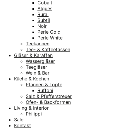
Cobalt
Algues
Rural
Subtil
Noir
Perle Gold
Perle White
Teekannen
Tee- & Kaffeetassen
Gläser & Karaffen
Wassergläser
Teegläser
Wein & Bar
Küche & Kochen
Pfannen & Töpfe
Ruffoni
Salz & Pfefferstreuer
Ofen- & Backformen
Living & Interior
Philippi
Sale
Kontakt