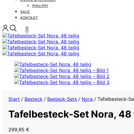
PHILIPPI
SALE
KONTAKT
0
Start
/
Besteck
/
Besteck-Sets
/
Nora
/
Tafelbesteck-Set
Tafelbesteck-Set Nora, 48 t
299,95
€