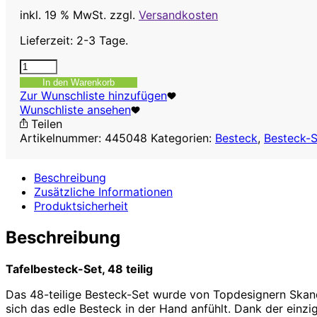
inkl. 19 % MwSt.
zzgl.
Versandkosten
Lieferzeit: 2-3 Tage.
Tafelbesteck-
Set
In den Warenkorb
Nora,
Zur Wunschliste hinzufügen
48
Wunschliste ansehen
teilig
Teilen
Menge
Artikelnummer:
445048
Kategorien:
Besteck
,
Besteck-S
Beschreibung
Zusätzliche Informationen
Produktsicherheit
Beschreibung
Tafelbesteck-Set, 48 teilig
Das 48-teilige Besteck-Set wurde von Topdesignern Skand
sich das edle Besteck in der Hand anfühlt. Dank der einz