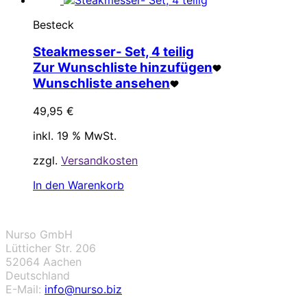
Besteck
Steakmesser- Set, 4 teilig
Zur Wunschliste hinzufügen
Wunschliste ansehen
49,95
€
inkl. 19 % MwSt.
zzgl.
Versandkosten
In den Warenkorb
Nurso GmbH
Lütticher Str. 206
52064 Aachen
Deutschland
E-Mail:
info@nurso.biz