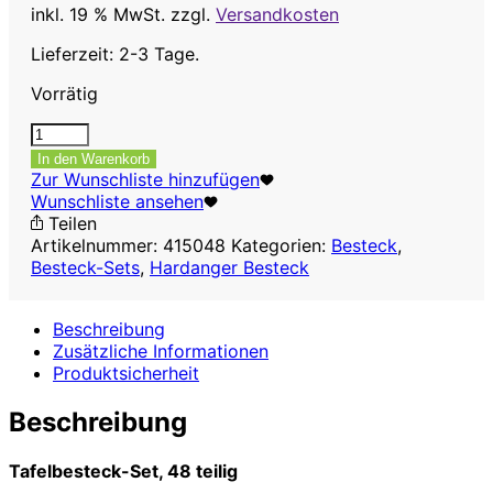
inkl. 19 % MwSt.
zzgl.
Versandkosten
Lieferzeit: 2-3 Tage.
Vorrätig
Tafelbesteck-
Set
In den Warenkorb
Silje,
Zur Wunschliste hinzufügen
48
Wunschliste ansehen
teilig
Teilen
Menge
Artikelnummer:
415048
Kategorien:
Besteck
,
Besteck-Sets
,
Hardanger Besteck
Beschreibung
Zusätzliche Informationen
Produktsicherheit
Beschreibung
Tafelbesteck-Set, 48 teilig