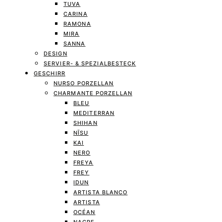
TUVA
CARINA
RAMONA
MIRA
SANNA
DESIGN
SERVIER- & SPEZIALBESTECK
GESCHIRR
NURSO PORZELLAN
CHARMANTE PORZELLAN
BLEU
MEDITERRAN
SHIHAN
NĪSU
KAI
NERO
FREYA
FREY
IDUN
ARTISTA BLANCO
ARTISTA
OCÉAN