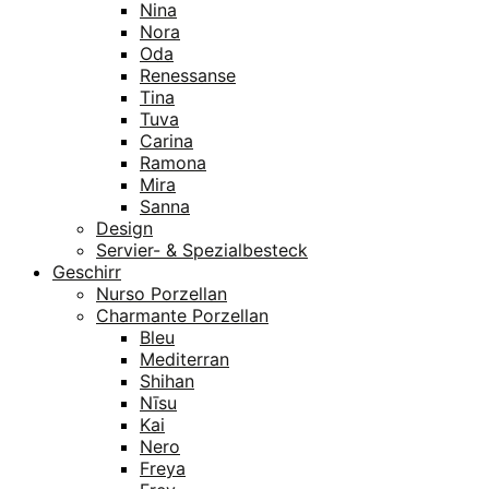
Nina
Nora
Oda
Renessanse
Tina
Tuva
Carina
Ramona
Mira
Sanna
Design
Servier- & Spezialbesteck
Geschirr
Nurso Porzellan
Charmante Porzellan
Bleu
Mediterran
Shihan
Nīsu
Kai
Nero
Freya