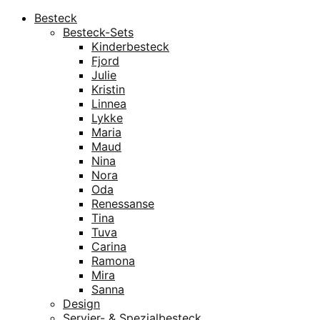
Besteck
Besteck-Sets
Kinderbesteck
Fjord
Julie
Kristin
Linnea
Lykke
Maria
Maud
Nina
Nora
Oda
Renessanse
Tina
Tuva
Carina
Ramona
Mira
Sanna
Design
Servier- & Spezialbesteck