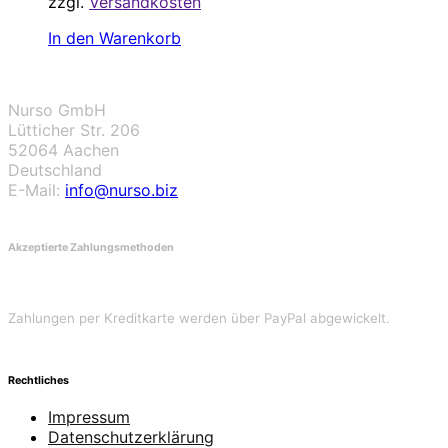
zzgl.
Versandkosten
In den Warenkorb
Nurso GmbH
Lütticher Str. 206
52064 Aachen
Deutschland
E-Mail:
info@nurso.biz
Akzeptierte Zahlungsmethoden
Zahlungen per Kreditkarte werden über PayPal abgewickelt.
Rechtliches
Impressum
Datenschutzerklärung