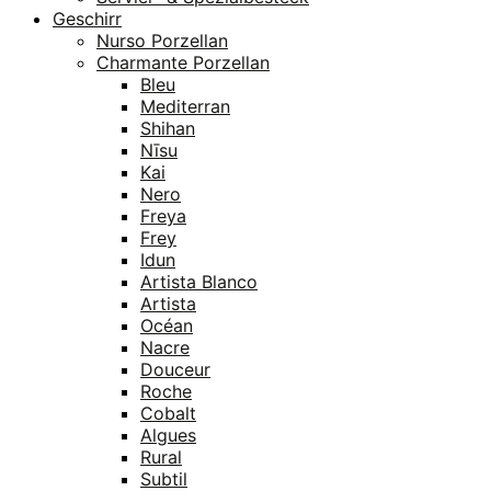
Geschirr
Nurso Porzellan
Charmante Porzellan
Bleu
Mediterran
Shihan
Nīsu
Kai
Nero
Freya
Frey
Idun
Artista Blanco
Artista
Océan
Nacre
Douceur
Roche
Cobalt
Algues
Rural
Subtil