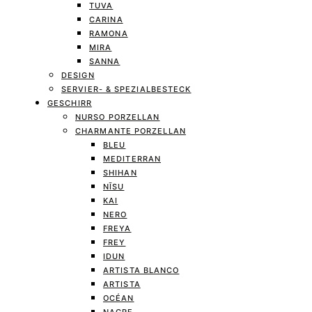
TUVA
CARINA
RAMONA
MIRA
SANNA
DESIGN
SERVIER- & SPEZIALBESTECK
GESCHIRR
NURSO PORZELLAN
CHARMANTE PORZELLAN
BLEU
MEDITERRAN
SHIHAN
NĪSU
KAI
NERO
FREYA
FREY
IDUN
ARTISTA BLANCO
ARTISTA
OCÉAN