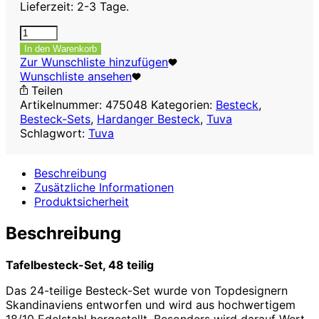
Lieferzeit: 2-3 Tage.
Tafelbesteck-
Set
In den Warenkorb
Tuva
Zur Wunschliste hinzufügen
,
Wunschliste ansehen
48
Teilen
teilig
Artikelnummer:
475048
Kategorien:
Besteck
,
Menge
Besteck-Sets
,
Hardanger Besteck
,
Tuva
Schlagwort:
Tuva
Beschreibung
Zusätzliche Informationen
Produktsicherheit
Beschreibung
Tafelbesteck-Set, 48 teilig
Das 24-teilige Besteck-Set wurde von Topdesignern
Skandinaviens entworfen und wird aus hochwertigem
18/10 Edelstahl hergestellt. Besonders wird darauf Wert