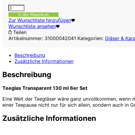
Teeglas
Transparent
In den Warenkorb
130
Zur Wunschliste hinzufügen
ml
Wunschliste ansehen
6er
Teilen
Set
Artikelnummer:
31000042041
Kategorien:
Gläser & Kar
Design
Tiryaki
Beschreibung
Menge
Zusätzliche Informationen
Beschreibung
Teeglas Transparent 130 ml 6er Set
Eine Welt der Teegläser wäre ganz unvollkommen, wenn ma
einer Teepause nicht nur für sich allein, sondern auch in G
Zusätzliche Informationen