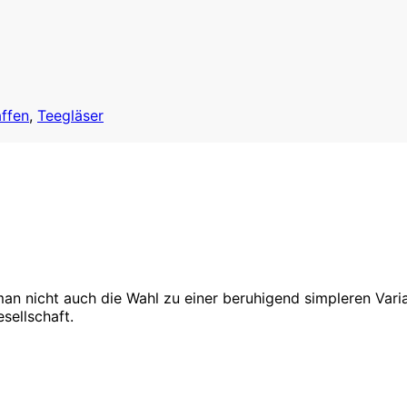
affen
,
Teegläser
n nicht auch die Wahl zu einer beruhigend simpleren Vari
esellschaft.