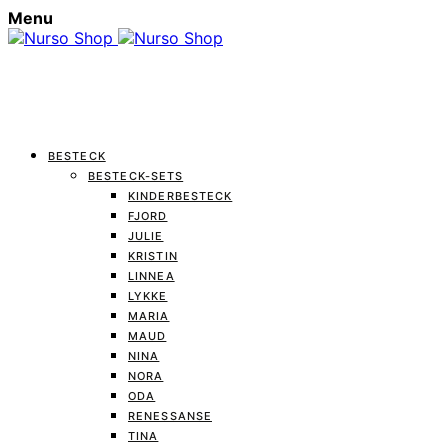
Menu
BESTECK
BESTECK-SETS
KINDERBESTECK
FJORD
JULIE
KRISTIN
LINNEA
LYKKE
MARIA
MAUD
NINA
NORA
ODA
RENESSANSE
TINA