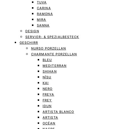
TUVA
CARINA
RAMONA
MIRA
SANNA
DESIGN
SERVIER- & SPEZIALBESTECK
GESCHIRR
NURSO PORZELLAN
CHARMANTE PORZELLAN
BLEU
MEDITERRAN
SHIHAN
NĪSU
KAI
NERO
FREYA
FREY
IDUN
ARTISTA BLANCO
ARTISTA
OCÉAN