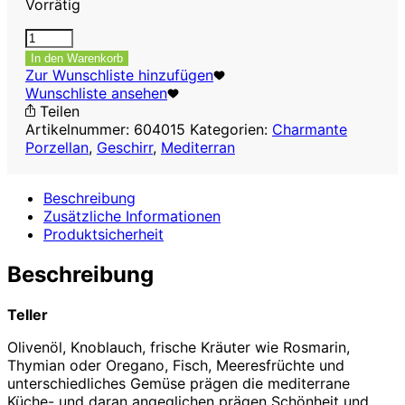
Vorrätig
Teller
28,5cmXH2,5cm
In den Warenkorb
braun-
Zur Wunschliste hinzufügen
grün
Wunschliste ansehen
Menge
Teilen
Artikelnummer:
604015
Kategorien:
Charmante
Porzellan
,
Geschirr
,
Mediterran
Beschreibung
Zusätzliche Informationen
Produktsicherheit
Beschreibung
Teller
Olivenöl, Knoblauch, frische Kräuter wie Rosmarin,
Thymian oder Oregano, Fisch, Meeresfrüchte und
unterschiedliches Gemüse prägen die mediterrane
Küche- und daran angeglichen prägen Schönheit und