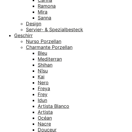
Ramona
Mira
Sanna
Design
Servier- & Spezialbesteck
Geschirr
Nurso Porzellan
Charmante Porzellan
Bleu
Mediterran
Shihan
Nīsu
Kai
Nero
Freya
Frey
Idun
Artista Blanco
Artista
Océan
Nacre
Douceur