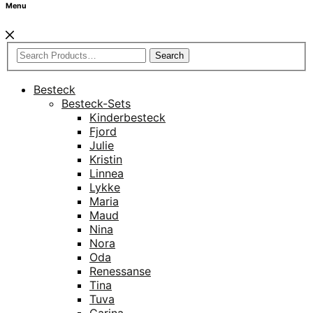
Menu
Search
Besteck
Besteck-Sets
Kinderbesteck
Fjord
Julie
Kristin
Linnea
Lykke
Maria
Maud
Nina
Nora
Oda
Renessanse
Tina
Tuva
Carina