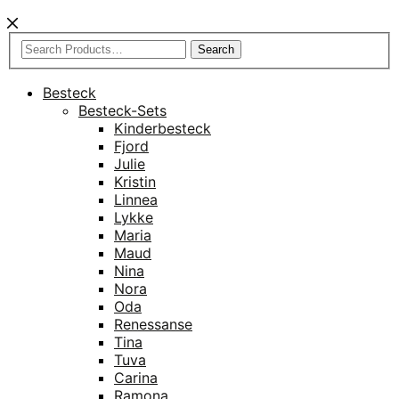
Search
Besteck
Besteck-Sets
Kinderbesteck
Fjord
Julie
Kristin
Linnea
Lykke
Maria
Maud
Nina
Nora
Oda
Renessanse
Tina
Tuva
Carina
Ramona