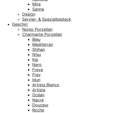
Mira
Sanna
Design
Servier- & Spezialbesteck
Geschirr
Nurso Porzellan
Charmante Porzellan
Bleu
Mediterran
Shihan
Nīsu
Kai
Nero
Freya
Frey
Idun
Artista Blanco
Artista
Océan
Nacre
Douceur
Roche