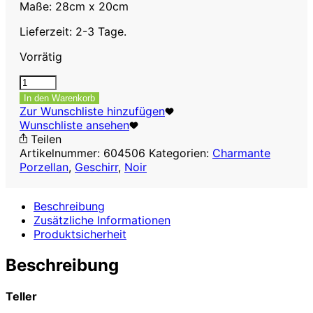
Maße: 28cm x 20cm
Lieferzeit: 2-3 Tage.
Vorrätig
Teller
flach
In den Warenkorb
rechteckig
Zur Wunschliste hinzufügen
28cm
Wunschliste ansehen
x
Teilen
20cm
Artikelnummer:
604506
Kategorien:
Charmante
Menge
Porzellan
,
Geschirr
,
Noir
Beschreibung
Zusätzliche Informationen
Produktsicherheit
Beschreibung
Teller