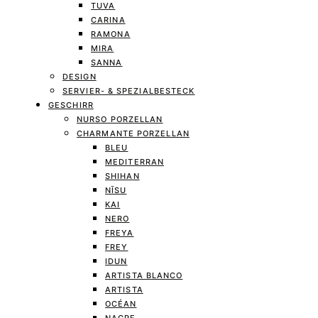
TUVA
CARINA
RAMONA
MIRA
SANNA
DESIGN
SERVIER- & SPEZIALBESTECK
GESCHIRR
NURSO PORZELLAN
CHARMANTE PORZELLAN
BLEU
MEDITERRAN
SHIHAN
NĪSU
KAI
NERO
FREYA
FREY
IDUN
ARTISTA BLANCO
ARTISTA
OCÉAN