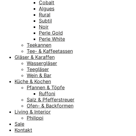
Cobalt
Algues
Rural
Subtil
Noir
Perle Gold
Perle White
Teekannen
Tee- & Kaffeetassen
Gläser & Karaffen
Wassergläser
Teegläser
Wein & Bar
Küche & Kochen
Pfannen & Töpfe
Ruffoni
Salz & Pfefferstreuer
Ofen- & Backformen
Living & Interior
Philippi
Sale
Kontakt