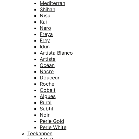
Mediterran
Shihan
Nīsu
Kai
Nero
Freya
Frey
Idun
Artista Blanco
Artista
Océan
Nacre
Douceur
Roche
Cobalt
Algues
Rural
Subtil
Noir
Perle Gold
Perle White
Teekannen