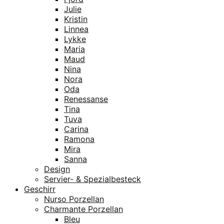
Julie
Kristin
Linnea
Lykke
Maria
Maud
Nina
Nora
Oda
Renessanse
Tina
Tuva
Carina
Ramona
Mira
Sanna
Design
Servier- & Spezialbesteck
Geschirr
Nurso Porzellan
Charmante Porzellan
Bleu