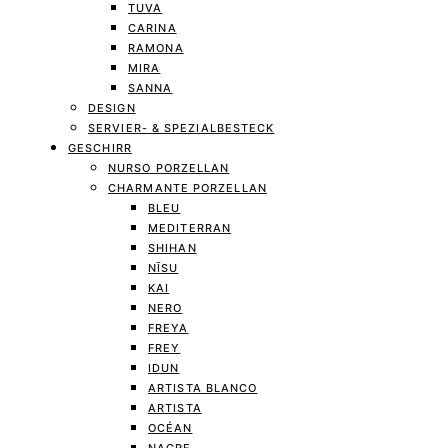
TUVA
CARINA
RAMONA
MIRA
SANNA
DESIGN
SERVIER- & SPEZIALBESTECK
GESCHIRR
NURSO PORZELLAN
CHARMANTE PORZELLAN
BLEU
MEDITERRAN
SHIHAN
NĪSU
KAI
NERO
FREYA
FREY
IDUN
ARTISTA BLANCO
ARTISTA
OCÉAN