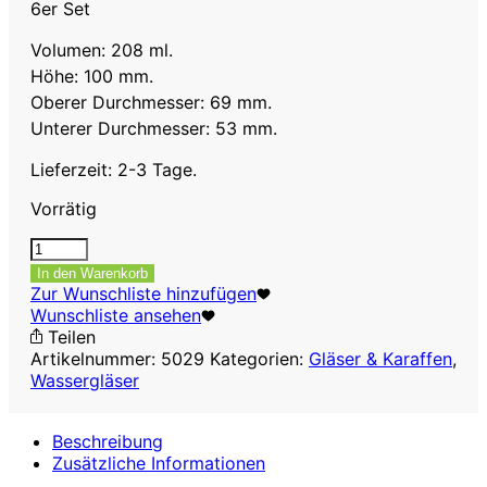
6er Set
Volumen: 208 ml.
Höhe: 100 mm.
Oberer Durchmesser: 69 mm.
Unterer Durchmesser: 53 mm.
Lieferzeit: 2-3 Tage.
Vorrätig
Wasser-
und
In den Warenkorb
Saftglas
Zur Wunschliste hinzufügen
türkisblau,
Wunschliste ansehen
208
Teilen
ml,
Artikelnummer:
5029
Kategorien:
Gläser & Karaffen
,
6er
Wassergläser
Set
Menge
Beschreibung
Zusätzliche Informationen