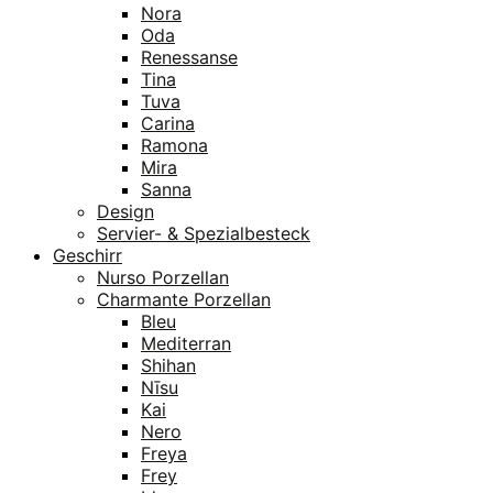
Nora
Oda
Renessanse
Tina
Tuva
Carina
Ramona
Mira
Sanna
Design
Servier- & Spezialbesteck
Geschirr
Nurso Porzellan
Charmante Porzellan
Bleu
Mediterran
Shihan
Nīsu
Kai
Nero
Freya
Frey