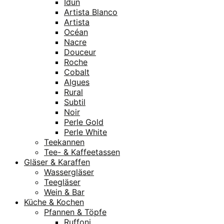
Idun
Artista Blanco
Artista
Océan
Nacre
Douceur
Roche
Cobalt
Algues
Rural
Subtil
Noir
Perle Gold
Perle White
Teekannen
Tee- & Kaffeetassen
Gläser & Karaffen
Wassergläser
Teegläser
Wein & Bar
Küche & Kochen
Pfannen & Töpfe
Ruffoni