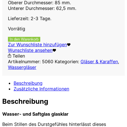
Oberer Durchmesser: 85 mm.
Unterer Durchmesser: 62,5 mm.
Lieferzeit: 2-3 Tage.
Vorrätig
Wasser-
In den Warenkorb
und
Zur Wunschliste hinzufügen
Saftglas
Wunschliste ansehen
glasklar,
Teilen
310
Artikelnummer:
5060
Kategorien:
Gläser & Karaffen
,
ml,
Wassergläser
3er
Set
Beschreibung
Menge
Zusätzliche Informationen
Beschreibung
Wasser- und Saftglas glasklar
Beim Stillen des Durstgefühles hinterlässt dieses