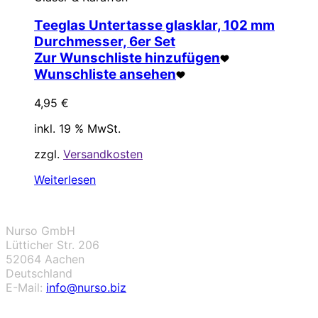
Teeglas Untertasse glasklar, 102 mm
Durchmesser, 6er Set
Zur Wunschliste hinzufügen
Wunschliste ansehen
4,95
€
inkl. 19 % MwSt.
zzgl.
Versandkosten
Weiterlesen
Nurso GmbH
Lütticher Str. 206
52064 Aachen
Deutschland
E-Mail:
info@nurso.biz