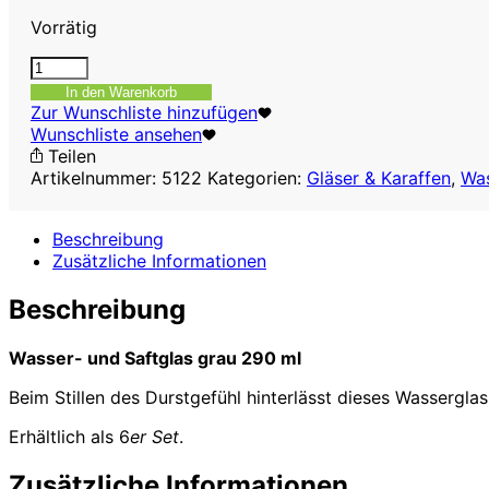
Vorrätig
Wasser-
und
In den Warenkorb
Saftglas
Zur Wunschliste hinzufügen
grau
Wunschliste ansehen
290
Teilen
ml
Artikelnummer:
5122
Kategorien:
Gläser & Karaffen
,
Was
6er
Set
Beschreibung
Menge
Zusätzliche Informationen
Beschreibung
Wasser- und Saftglas grau 290 ml
Beim Stillen des Durstgefühl hinterlässt dieses Wassergla
Erhältlich als 6
er Set
.
Zusätzliche Informationen