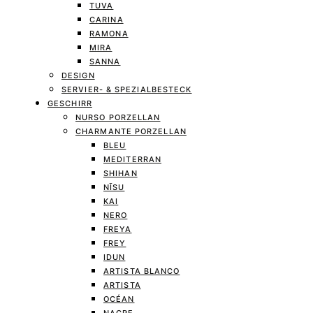
TUVA
CARINA
RAMONA
MIRA
SANNA
DESIGN
SERVIER- & SPEZIALBESTECK
GESCHIRR
NURSO PORZELLAN
CHARMANTE PORZELLAN
BLEU
MEDITERRAN
SHIHAN
NĪSU
KAI
NERO
FREYA
FREY
IDUN
ARTISTA BLANCO
ARTISTA
OCÉAN