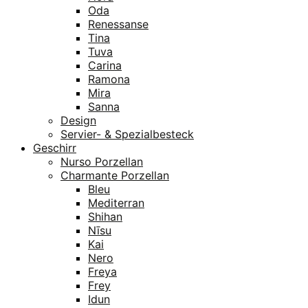
Oda
Renessanse
Tina
Tuva
Carina
Ramona
Mira
Sanna
Design
Servier- & Spezialbesteck
Geschirr
Nurso Porzellan
Charmante Porzellan
Bleu
Mediterran
Shihan
Nīsu
Kai
Nero
Freya
Frey
Idun