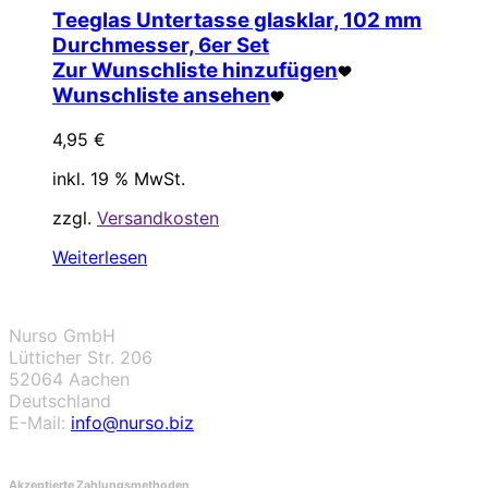
Teeglas Untertasse glasklar, 102 mm
Durchmesser, 6er Set
Zur Wunschliste hinzufügen
Wunschliste ansehen
4,95
€
inkl. 19 % MwSt.
zzgl.
Versandkosten
Weiterlesen
Nurso GmbH
Lütticher Str. 206
52064 Aachen
Deutschland
E-Mail:
info@nurso.biz
Akzeptierte Zahlungsmethoden