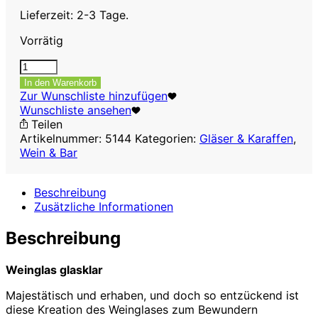
Lieferzeit: 2-3 Tage.
Vorrätig
Weinglas
glasklar,
In den Warenkorb
190
Zur Wunschliste hinzufügen
ml,
Wunschliste ansehen
6er
Teilen
Set
Artikelnummer:
5144
Kategorien:
Gläser & Karaffen
,
Menge
Wein & Bar
Beschreibung
Zusätzliche Informationen
Beschreibung
Weinglas glasklar
Majestätisch und erhaben, und doch so entzückend ist
diese Kreation des Weinglases zum Bewundern