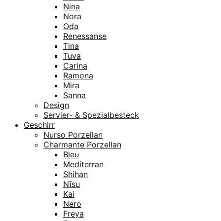
Nina
Nora
Oda
Renessanse
Tina
Tuva
Carina
Ramona
Mira
Sanna
Design
Servier- & Spezialbesteck
Geschirr
Nurso Porzellan
Charmante Porzellan
Bleu
Mediterran
Shihan
Nīsu
Kai
Nero
Freya