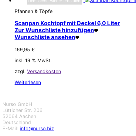
Demnächst wieder erhältlich
Pfannen & Töpfe
Scanpan Kochtopf mit Deckel 6,0 Liter
Zur Wunschliste hinzufügen
Wunschliste ansehen
169,95
€
inkl. 19 % MwSt.
zzgl.
Versandkosten
Weiterlesen
Nurso GmbH
Lütticher Str. 206
52064 Aachen
Deutschland
E-Mail:
info@nurso.biz