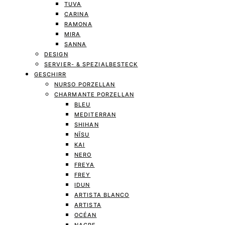
TUVA
CARINA
RAMONA
MIRA
SANNA
DESIGN
SERVIER- & SPEZIALBESTECK
GESCHIRR
NURSO PORZELLAN
CHARMANTE PORZELLAN
BLEU
MEDITERRAN
SHIHAN
NĪSU
KAI
NERO
FREYA
FREY
IDUN
ARTISTA BLANCO
ARTISTA
OCÉAN